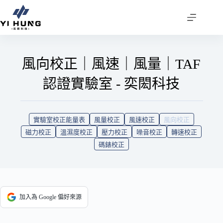
跳
至
主
要
內
風向校正｜風速｜風量｜TAF
容
認證實驗室 - 奕閎科技
實驗室校正能量表
風量校正
風速校正
風向校正
磁力校正
溫濕度校正
壓力校正
噪音校正
轉速校正
碼錶校正
加入為 Google 偏好來源