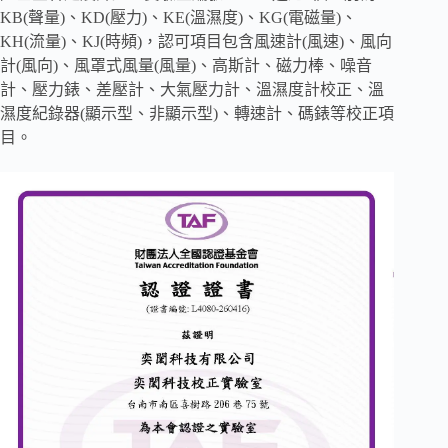
KB(聲量)、KD(壓力)、KE(溫濕度)、KG(電磁量)、
KH(流量)、KJ(時頻)，認可項目包含風速計(風速)、風向
計(風向)、風罩式風量(風量)、高斯計、磁力棒、噪音
計、壓力錶、差壓計、大氣壓力計、溫濕度計校正、溫
濕度紀錄器(顯示型、非顯示型)、轉速計、碼錶等校正項
目。